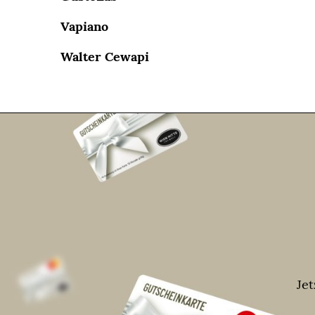
Vapiano
Walter Cewapi
Je